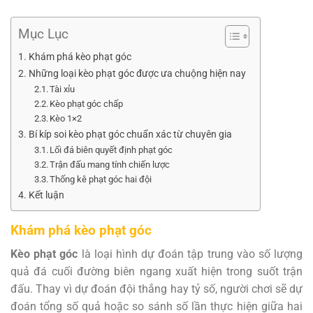
Mục Lục
Khám phá kèo phạt góc
Những loại kèo phạt góc được ưa chuộng hiện nay
Tài xỉu
Kèo phạt góc chấp
Kèo 1×2
Bí kíp soi kèo phạt góc chuẩn xác từ chuyên gia
Lối đá biên quyết định phạt góc
Trận đấu mang tính chiến lược
Thống kê phạt góc hai đội
Kết luận
Khám phá kèo phạt góc
Kèo phạt góc
là loại hình dự đoán tập trung vào số lượng
quả đá cuối đường biên ngang xuất hiện trong suốt trận
đấu. Thay vì dự đoán đội thắng hay tỷ số, người chơi sẽ dự
đoán tổng số quả hoặc so sánh số lần thực hiện giữa hai