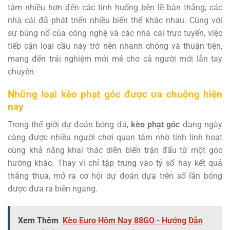
tâm nhiều hơn đến các tình huống bên lề bàn thắng, các
nhà cái đã phát triển nhiều biến thể khác nhau. Cùng với
sự bùng nổ của công nghệ và các nhà cái trực tuyến, việc
tiếp cận loại cầu này trở nên nhanh chóng và thuận tiện,
mang đến trải nghiệm mới mẻ cho cả người mới lẫn tay
chuyên.
Những loại kèo phạt góc được ưa chuộng hiện
nay
Trong thế giới dự đoán bóng đá,
kèo phạt góc
đang ngày
càng được nhiều người chơi quan tâm nhờ tính linh hoạt
cùng khả năng khai thác diễn biến trận đấu từ một góc
hướng khác. Thay vì chỉ tập trung vào tỷ số hay kết quả
thắng thua, mở ra cơ hội dự đoán dựa trên số lần bóng
được đưa ra biên ngang.
Xem Thêm
Kèo Euro Hôm Nay 88GO - Hướng Dẫn