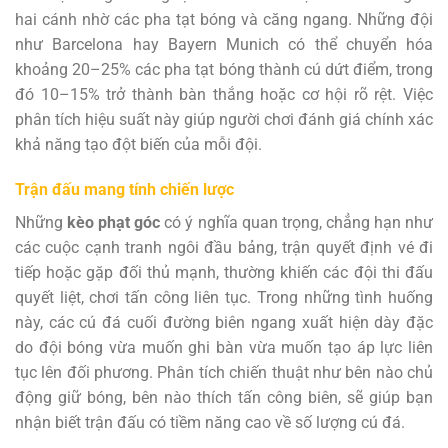
hai cánh nhờ các pha tạt bóng và căng ngang. Những đội
như Barcelona hay Bayern Munich có thể chuyển hóa
khoảng 20–25% các pha tạt bóng thành cú dứt điểm, trong
đó 10–15% trở thành bàn thắng hoặc cơ hội rõ rệt. Việc
phân tích hiệu suất này giúp người chơi đánh giá chính xác
khả năng tạo đột biến của mỗi đội.
Trận đấu mang tính chiến lược
Những
kèo phạt góc
có ý nghĩa quan trọng, chẳng hạn như
các cuộc cạnh tranh ngôi đầu bảng, trận quyết định vé đi
tiếp hoặc gặp đối thủ mạnh, thường khiến các đội thi đấu
quyết liệt, chơi tấn công liên tục. Trong những tình huống
này, các cú đá cuối đường biên ngang xuất hiện dày đặc
do đội bóng vừa muốn ghi bàn vừa muốn tạo áp lực liên
tục lên đối phương. Phân tích chiến thuật như bên nào chủ
động giữ bóng, bên nào thích tấn công biên, sẽ giúp bạn
nhận biết trận đấu có tiềm năng cao về số lượng cú đá.