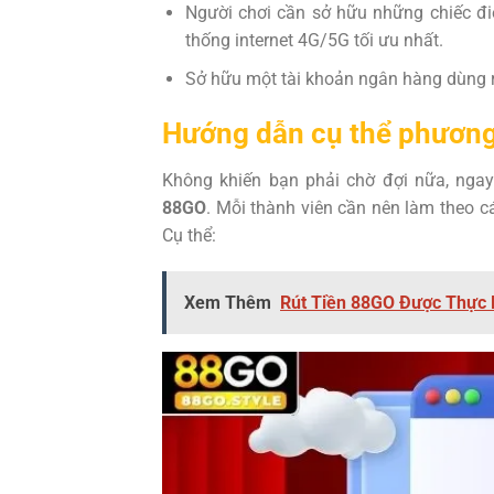
Người chơi cần sở hữu những chiếc đi
thống internet 4G/5G tối ưu nhất.
Sở hữu một tài khoản ngân hàng dùng ri
Hướng dẫn cụ thể phương
Không khiến bạn phải chờ đợi nữa, nga
88GO
. Mỗi thành viên cần nên làm theo 
Cụ thể:
Xem Thêm
Rút Tiền 88GO Được Thực 