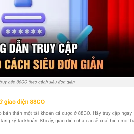
ruy cập 88GO theo cách siêu đơn giản
ở giao diện 88GO
ho bản thân một tài khoản cá cược ở 88GO. Hãy truy cập ngay
ăng ký tài khoản. Khi ấy, giao diện nhà cái sẽ xuất hiện một 