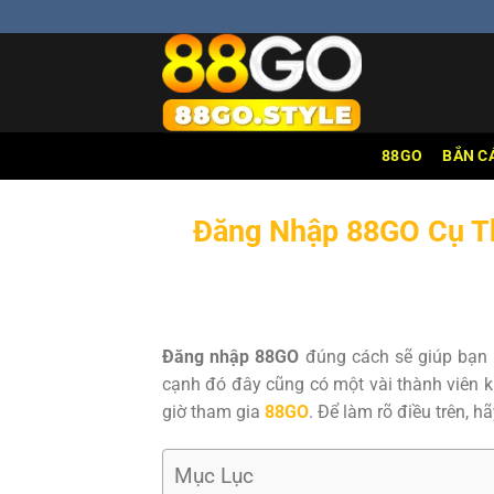
Bỏ
qua
nội
dung
88GO
BẮN C
Đăng Nhập 88GO Cụ T
Đăng nhập 88GO
đúng cách sẽ giúp bạn t
cạnh đó đây cũng có một vài thành viên k
giờ tham gia
88GO
. Để làm rõ điều trên, h
Mục Lục