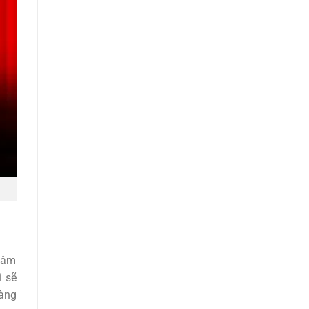
 xâm
i sẽ
hàng