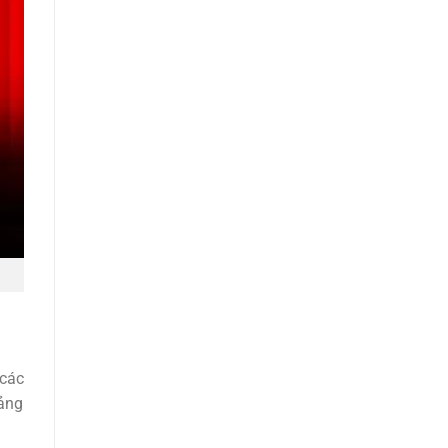
 các
bảng