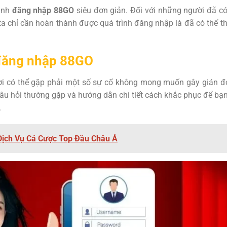
ình
đăng nhập 88GO
siêu đơn giản. Đối với những người đã có
 ta chỉ cần hoàn thành được quá trình đăng nhập là đã có thể 
 đăng nhập 88GO
chơi có thể gặp phải một số sự cố không mong muốn gây gián 
câu hỏi thường gặp và hướng dẫn chi tiết cách khắc phục để bạ
.
Dịch Vụ Cá Cược Top Đầu Châu Á