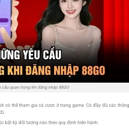
 cầu quan trọng khi đăng nhập 88GO
 mới có thể tham gia cá cược ở trang game. Có đầy đủ các thông
CD.
c bất kỳ đối tượng nào theo quy định hiện hành.