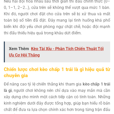
Nếu hai đội hòa nhau sau thời gian thi đấu chính thức (0–
0, 1–1, 2–2…), cửa trên sẽ không thể vượt qua mức 1 bàn.
Khi đó, người chơi đặt cho cửa trên sẽ bị xử thua và mất
toàn bộ số tiền đã đặt. Đây mang lại tình huống khá phổ
biến khi đội yếu chơi phòng ngự chặt chẽ, hoặc đội mạnh
thi đấu thiếu hiệu quả trong khâu dứt điểm.
Xem Thêm
Kèo Tài Xỉu - Phân Tích Chiến Thuật Tối
Ưu Cơ Hội Thắng
Chiến lược chơi kèo chấp 1 trái là gì hiệu quả từ
chuyên gia
Để nâng cao tỷ lệ chiến thắng khi tham gia
kèo chấp 1 trái
là gì
, người chơi không nên chỉ dựa vào may mắn mà cần
xây dựng cho mình một cách tiếp cận có tính toán. Những
kinh nghiệm dưới đây được tổng hợp, giúp bạn hiểu rõ bản
chất để đưa ra lựa chọn chính xác hơn trong từng trận đấu