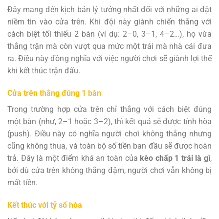
Đây mang đến kịch bản lý tưởng nhất đối với những ai đặt
niềm tin vào cửa trên. Khi đội này giành chiến thắng với
cách biệt tối thiểu 2 bàn (ví dụ: 2–0, 3–1, 4–2…), họ vừa
thắng trận mà còn vượt qua mức một trái mà nhà cái đưa
ra. Điều này đồng nghĩa với việc người chơi sẽ giành lợi thế
khi kết thúc trận đấu.
Cửa trên thắng đúng 1 bàn
Trong trường hợp cửa trên chỉ thắng với cách biệt đúng
một bàn (như, 2–1 hoặc 3–2), thì kết quả sẽ được tính hòa
(push). Điều này có nghĩa người chơi không thắng nhưng
cũng không thua, và toàn bộ số tiền ban đầu sẽ được hoàn
trả. Đây là một điểm khá an toàn của
kèo chấp 1 trái là gì
,
bởi dù cửa trên không thắng đậm, người chơi vẫn không bị
mất tiền.
Kết thúc với tỷ số hòa