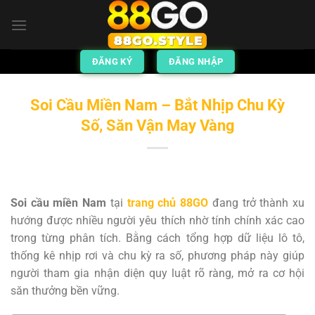
Bỏ
qua
nội
dung
ĐĂNG KÝ
ĐĂNG NHẬP
Soi Cầu Miền Nam – Bắt Nhịp Chu Kỳ
Số, Săn Vận May Vàng
Soi cầu miền Nam
tại
trang chủ
88GO
đang trở thành xu
hướng được nhiều người yêu thích nhờ tính chính xác cao
trong từng phân tích. Bằng cách tổng hợp dữ liệu lô tô,
thống kê nhịp rơi và chu kỳ ra số, phương pháp này giúp
người tham gia nhận diện quy luật rõ ràng, mở ra cơ hội
săn thưởng bền vững.