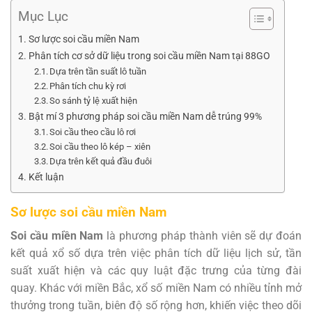
Mục Lục
Sơ lược soi cầu miền Nam
Phân tích cơ sở dữ liệu trong soi cầu miền Nam tại 88GO
Dựa trên tần suất lô tuần
Phân tích chu kỳ rơi
So sánh tỷ lệ xuất hiện
Bật mí 3 phương pháp soi cầu miền Nam dễ trúng 99%
Soi cầu theo cầu lô rơi
Soi cầu theo lô kép – xiên
Dựa trên kết quả đầu đuôi
Kết luận
Sơ lược soi cầu miền Nam
Soi cầu miền Nam
là phương pháp thành viên sẽ dự đoán
kết quả xổ số dựa trên việc phân tích dữ liệu lịch sử, tần
suất xuất hiện và các quy luật đặc trưng của từng đài
quay. Khác với miền Bắc, xổ số miền Nam có nhiều tỉnh mở
thưởng trong tuần, biên độ số rộng hơn, khiến việc theo dõi