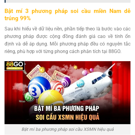
Bật mí 3 phương pháp soi cầu miền Nam dễ
trúng 99%
Sau khi hiểu về dữ liệu nền, phần tiếp theo là bước vào các
phương pháp được cộng đồng đánh giá cao về tính ổn
định và dễ áp dụng. Mỗi phương pháp đều có nguyên tắc
riêng, phù hợp với từng phong cách phân tích tại 88GO.
Bật mí ba phương pháp soi cầu XSMN hiệu quả