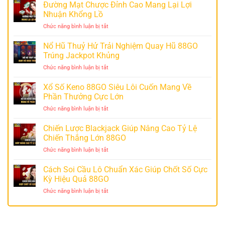
Đường Mạt Chược Đỉnh Cao Mang Lại Lợi
Nhuận Khổng Lồ
Chức năng bình luận bị tắt
ở
Đường
Mạt
Nổ Hũ Thuỷ Hử Trải Nghiệm Quay Hũ 88GO
Chược
Trúng Jackpot Khủng
Đỉnh
Chức năng bình luận bị tắt
ở
Cao
Nổ
Mang
Hũ
Xổ Số Keno 88GO Siêu Lôi Cuốn Mang Về
Lại
Thuỷ
Lợi
Phần Thưởng Cực Lớn
Hử
Nhuận
Chức năng bình luận bị tắt
ở
Trải
Khổng
Xổ
Nghiệm
Lồ
Số
Chiến Lược Blackjack Giúp Nâng Cao Tỷ Lệ
Quay
Keno
Hũ
Chiến Thắng Lớn 88GO
88GO
88GO
Chức năng bình luận bị tắt
ở
Siêu
Trúng
Chiến
Lôi
Jackpot
Lược
Cách Soi Cầu Lô Chuẩn Xác Giúp Chốt Số Cực
Cuốn
Khủng
Blackjack
Mang
Kỳ Hiệu Quả 88GO
Giúp
Về
Chức năng bình luận bị tắt
ở
Nâng
Phần
Cách
Cao
Thưởng
Soi
Tỷ
Cực
Cầu
Lệ
Lớn