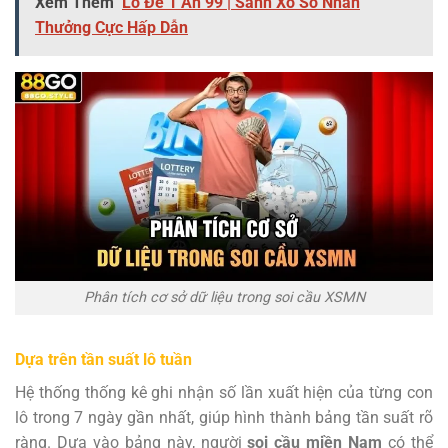
Xem Thêm
Lô Đề 1 Ăn 99 | Sảnh Xổ Số Nhân
Thưởng Cực Hấp Dẫn
Phân tích cơ sở dữ liệu trong soi cầu XSMN
Dựa trên tần suất lô tuần
Hệ thống thống kê ghi nhận số lần xuất hiện của từng con
lô trong 7 ngày gần nhất, giúp hình thành bảng tần suất rõ
ràng. Dựa vào bảng này, người
soi cầu miền Nam
có thể