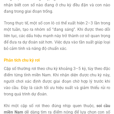
nhận biết con số nào đang ở chu kỳ đều đặn và con nào
đang trong giai đoạn trống.
Trong thực tế, một số con lô có thể xuất hiện 2–3 lần trong
một tuần, tạo ra nhóm số “đang sáng”. Khi được theo dõi
liên tục, các dấu hiệu mạnh này trở thành cơ sở quan trọng
để đưa ra dự đoán sát hơn. Việc dựa vào tần suất giúp loại
bỏ cảm tính và nâng độ chuẩn xác.
Phân tích chu kỳ rơi
Cặp số thường rơi theo chu kỳ khoảng 3–5 kỳ, tùy theo đặc
điểm từng tỉnh miền Nam. Khi nhận diện được chu kỳ này,
người chơi xác định được giai đoạn chờ hợp lý trước khi
vào cầu. Đây là cách tối ưu hiệu suất và giảm thiểu rủi ro
trong quá trình dự đoán.
Khi một cặp số rơi theo đúng nhịp quen thuộc,
soi cầu
miền Nam
dễ dàng tìm ra điểm nóng để lựa chọn con số