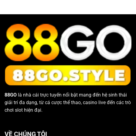
Lô
Chiến
Chuẩn
Thắng
Xác
Lớn
Giúp
88GO
Chốt
Số
Cực
Kỳ
Hiệu
Quả
88GO
88GO
là nhà cái trực tuyến nổi bật mang đến hệ sinh thái
giải trí đa dạng, từ cá cược thể thao, casino live đến các trò
chơi slot hiện đại.
VỀ CHÚNG TÔI