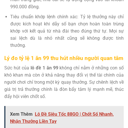
990.000 đồng.
Tiêu chuẩn khớp lệnh chính xác: Tỷ lệ thưởng này chỉ
được kích hoạt khi dãy số bạn chọn hoàn toàn trùng
khớp với kết quả từ nhà đài theo đúng thứ tự. Mọi sự
sai lệch dù là nhỏ nhất cũng sẽ không được tính
thưởng.
Lý đo tỷ lệ 1 ăn 99 thu hút nhiều người quan tâm
Sức hút của
lô đề 1 ăn 99
không chỉ nằm ở những con số
khô khan mà còn ở khả năng thay đổi vị thế tài chính của
người chơi chỉ trong một kỳ quay thưởng. Sự chênh lệch về
giá trị trả thưởng chính là đòn bẩy tâm lý mạnh mẽ, thúc
đẩy hội viên chốt số.
Xem Thêm
Lô Đề Siêu Tốc 88GO | Chốt Số Nhanh,
Nhận Thưởng Liền Tay