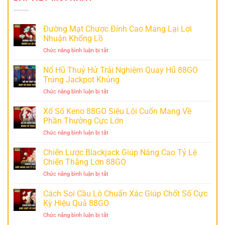
Đường Mạt Chược Đỉnh Cao Mang Lại Lợi
Nhuận Khổng Lồ
Chức năng bình luận bị tắt
ở
Đường
Mạt
Nổ Hũ Thuỷ Hử Trải Nghiệm Quay Hũ 88GO
Chược
Trúng Jackpot Khủng
Đỉnh
Chức năng bình luận bị tắt
ở
Cao
Nổ
Mang
Hũ
Xổ Số Keno 88GO Siêu Lôi Cuốn Mang Về
Lại
Thuỷ
Lợi
Phần Thưởng Cực Lớn
Hử
Nhuận
Chức năng bình luận bị tắt
ở
Trải
Khổng
Xổ
Nghiệm
Lồ
Số
Chiến Lược Blackjack Giúp Nâng Cao Tỷ Lệ
Quay
Keno
Hũ
Chiến Thắng Lớn 88GO
88GO
88GO
Chức năng bình luận bị tắt
ở
Siêu
Trúng
Chiến
Lôi
Jackpot
Lược
Cách Soi Cầu Lô Chuẩn Xác Giúp Chốt Số Cực
Cuốn
Khủng
Blackjack
Mang
Kỳ Hiệu Quả 88GO
Giúp
Về
Chức năng bình luận bị tắt
ở
Nâng
Phần
Cách