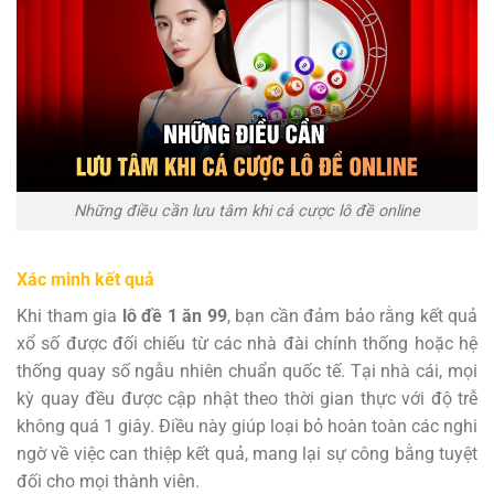
Những điều cần lưu tâm khi cá cược lô đề online
Xác minh kết quả
Khi tham gia
lô đề 1 ăn 99
, bạn cần đảm bảo rằng kết quả
xổ số được đối chiếu từ các nhà đài chính thống hoặc hệ
thống quay số ngẫu nhiên chuẩn quốc tế. Tại nhà cái, mọi
kỳ quay đều được cập nhật theo thời gian thực với độ trễ
không quá 1 giây. Điều này giúp loại bỏ hoàn toàn các nghi
ngờ về việc can thiệp kết quả, mang lại sự công bằng tuyệt
đối cho mọi thành viên.