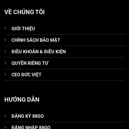
VỀ CHÚNG TÔI
GIỚI THIỆU
CHÍNH SÁCH BẢO MẬT
ĐIỀU KHOẢN & ĐIỀU KIỆN
QUYỀN RIÊNG TƯ
CEO ĐỨC VIỆT
HƯỚNG DẪN
ĐĂNG KÝ 88GO
ĐĂNG NHẬP 88GO