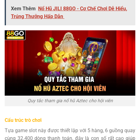
Xem Thêm
Nổ Hũ JILI 88GO - Cơ Chế Chơi Dễ Hiểu,
Trúng Thưởng Hấp Dẫn
Quy tắc tham gia nổ hũ Aztec cho hội viên
Cấu trúc trò chơi
Tựa game slot này được thiết lập với 5 hàng, 6 guồng quay
cùng 32.400 dòng thanh toán, đây là con số rất cao giúp