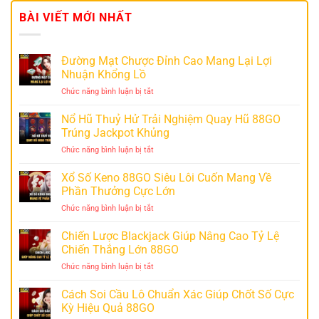
BÀI VIẾT MỚI NHẤT
Đường Mạt Chược Đỉnh Cao Mang Lại Lợi
Nhuận Khổng Lồ
Chức năng bình luận bị tắt
ở
Đường
Mạt
Nổ Hũ Thuỷ Hử Trải Nghiệm Quay Hũ 88GO
Chược
Trúng Jackpot Khủng
Đỉnh
Chức năng bình luận bị tắt
ở
Cao
Nổ
Mang
Hũ
Xổ Số Keno 88GO Siêu Lôi Cuốn Mang Về
Lại
Thuỷ
Lợi
Phần Thưởng Cực Lớn
Hử
Nhuận
Chức năng bình luận bị tắt
ở
Trải
Khổng
Xổ
Nghiệm
Lồ
Số
Chiến Lược Blackjack Giúp Nâng Cao Tỷ Lệ
Quay
Keno
Hũ
Chiến Thắng Lớn 88GO
88GO
88GO
Chức năng bình luận bị tắt
ở
Siêu
Trúng
Chiến
Lôi
Jackpot
Lược
Cách Soi Cầu Lô Chuẩn Xác Giúp Chốt Số Cực
Cuốn
Khủng
Blackjack
Mang
Kỳ Hiệu Quả 88GO
Giúp
Về