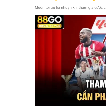
Muốn tối ưu lợi nhuận khi tham gia cược c