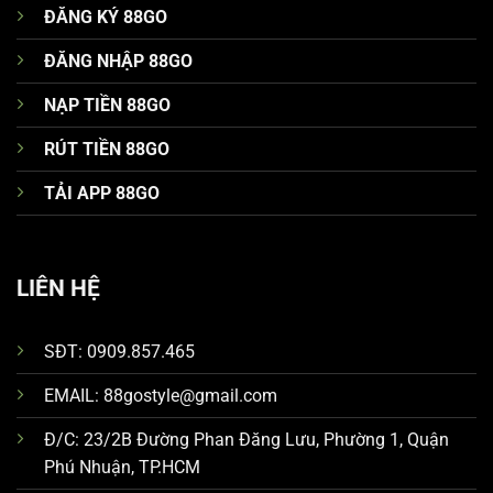
ĐĂNG KÝ 88GO
ĐĂNG NHẬP 88GO
NẠP TIỀN 88GO
RÚT TIỀN 88GO
TẢI APP 88GO
LIÊN HỆ
SĐT: 0909.857.465
EMAIL:
88gostyle@gmail.com
Đ/C:
23/2B Đường Phan Đăng Lưu, Phường 1, Quận
Phú Nhuận, TP.HCM