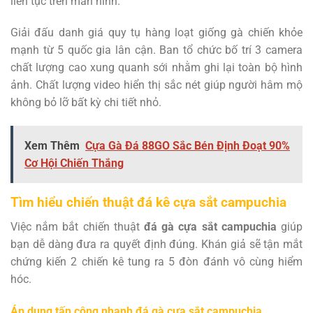
liên tục trên màn hình.
Giải đấu danh giá quy tụ hàng loạt giống gà chiến khỏe
mạnh từ 5 quốc gia lân cận. Ban tổ chức bố trí 3 camera
chất lượng cao xung quanh sới nhằm ghi lại toàn bộ hình
ảnh. Chất lượng video hiển thị sắc nét giúp người hâm mộ
không bỏ lỡ bất kỳ chi tiết nhỏ.
Xem Thêm
Cựa Gà Đá 88GO Sắc Bén Định Đoạt 90%
Cơ Hội Chiến Thắng
Tìm hiểu chiến thuật đá kê cựa sắt campuchia
Việc nắm bắt chiến thuật
đá gà cựa sắt campuchia
giúp
bạn dễ dàng đưa ra quyết định đúng. Khán giả sẽ tận mắt
chứng kiến 2 chiến kê tung ra 5 đòn đánh vô cùng hiểm
hóc.
Áp dụng tấn công nhanh đá gà cựa sắt campuchia