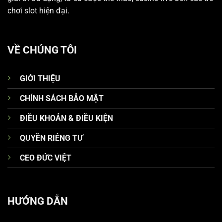
chơi slot hiện đại.
VỀ CHÚNG TÔI
GIỚI THIỆU
CHÍNH SÁCH BẢO MẬT
ĐIỀU KHOẢN & ĐIỀU KIỆN
QUYỀN RIÊNG TƯ
CEO ĐỨC VIỆT
HƯỚNG DẪN