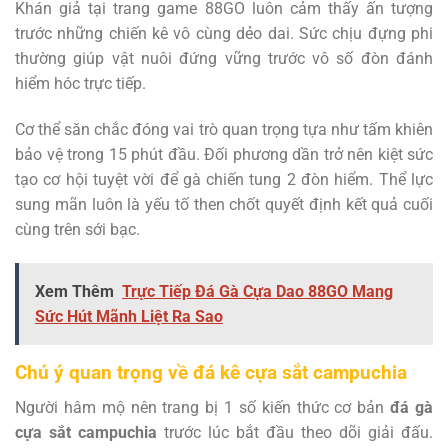
Khán giả tại trang game 88GO luôn cảm thấy ấn tượng
trước những chiến kê vô cùng dẻo dai. Sức chịu đựng phi
thường giúp vật nuôi đứng vững trước vô số đòn đánh
hiểm hóc trực tiếp.
Cơ thể săn chắc đóng vai trò quan trọng tựa như tấm khiên
bảo vệ trong 15 phút đầu. Đối phương dần trở nên kiệt sức
tạo cơ hội tuyệt vời để gà chiến tung 2 đòn hiểm. Thể lực
sung mãn luôn là yếu tố then chốt quyết định kết quả cuối
cùng trên sới bạc.
Xem Thêm
Trực Tiếp Đá Gà Cựa Dao 88GO Mang
Sức Hút Mãnh Liệt Ra Sao
Chú ý quan trọng về đá kê cựa sắt campuchia
Người hâm mộ nên trang bị 1 số kiến thức cơ bản
đá gà
cựa sắt campuchia
trước lúc bắt đầu theo dõi giải đấu.