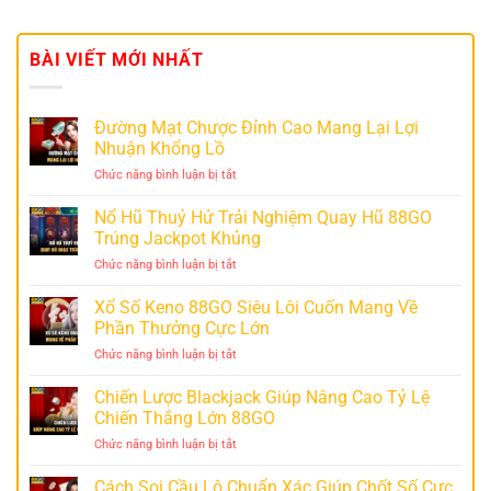
BÀI VIẾT MỚI NHẤT
Đường Mạt Chược Đỉnh Cao Mang Lại Lợi
Nhuận Khổng Lồ
Chức năng bình luận bị tắt
ở
Đường
Mạt
Nổ Hũ Thuỷ Hử Trải Nghiệm Quay Hũ 88GO
Chược
Trúng Jackpot Khủng
Đỉnh
Chức năng bình luận bị tắt
ở
Cao
Nổ
Mang
Hũ
Xổ Số Keno 88GO Siêu Lôi Cuốn Mang Về
Lại
Thuỷ
Lợi
Phần Thưởng Cực Lớn
Hử
Nhuận
Chức năng bình luận bị tắt
ở
Trải
Khổng
Xổ
Nghiệm
Lồ
Số
Chiến Lược Blackjack Giúp Nâng Cao Tỷ Lệ
Quay
Keno
Hũ
Chiến Thắng Lớn 88GO
88GO
88GO
Chức năng bình luận bị tắt
ở
Siêu
Trúng
Chiến
Lôi
Jackpot
Lược
Cách Soi Cầu Lô Chuẩn Xác Giúp Chốt Số Cực
Cuốn
Khủng