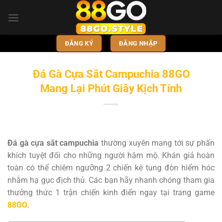
Bỏ
qua
nội
dung
ĐĂNG KÝ
ĐĂNG NHẬP
Đá Gà Cựa Sắt Campuchia 88GO
Mang Lại Phút Giây Kịch Tính
Đá gà cựa sắt campuchia
thường xuyên mang tới sự phấn
khích tuyệt đối cho những người hâm mộ. Khán giả hoàn
toàn có thể chiêm ngưỡng 2 chiến kê tung đòn hiểm hóc
nhằm hạ gục địch thủ. Các bạn hãy nhanh chóng tham gia
thưởng thức 1 trận chiến kinh điển ngay tại trang game
88GO
.