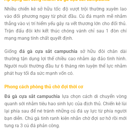
Nhiều chiến kê sở hữu tốc độ vượt trội thường xuyên lao
vào đối phương ngay từ phút đầu. Cú đá mạnh mẽ nhắm
thẳng vào vị trí hiểm yếu gây ra vết thương lớn cho đối thủ.
Trận đấu đôi khi kết thúc chóng vánh chỉ sau 1 đòn chí
mạng mang tính chất quyết định.
Giống
đá gà cựa sắt campuchia
sở hữu đôi chân dài
thường tận dụng lợi thế chiều cao nhằm áp đảo tình hình.
Người nuôi thường đầu tư 6 tháng rèn luyện thể lực nhằm
phát huy tối đa sức mạnh vốn có.
Phong cách phòng thủ chờ đợi thời cơ
Đá gà cựa sắt campuchia
lựa chọn cách di chuyển vòng
quanh sới nhằm tiêu hao sinh lực của địch thủ. Chiến kê lùi
lại phía sau để né tránh những cú đá uy lực từ phía người
bạn diễn. Chú gà tinh ranh kiên nhẫn chờ đợi sơ hở rồi mới
tung ra 3 cú đá phản công.