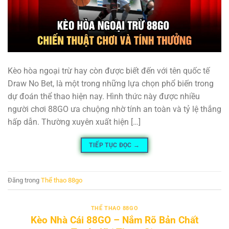
Kèo hòa ngoại trừ hay còn được biết đến với tên quốc tế
Draw No Bet, là một trong những lựa chọn phổ biến trong
dự đoán thể thao hiện nay. Hình thức này được nhiều
người chơi 88GO ưa chuộng nhờ tính an toàn và tỷ lệ thắng
hấp dẫn. Thường xuyên xuất hiện […]
TIẾP TỤC ĐỌC
→
Đăng trong
Thể thao 88go
THỂ THAO 88GO
Kèo Nhà Cái 88GO – Nắm Rõ Bản Chất