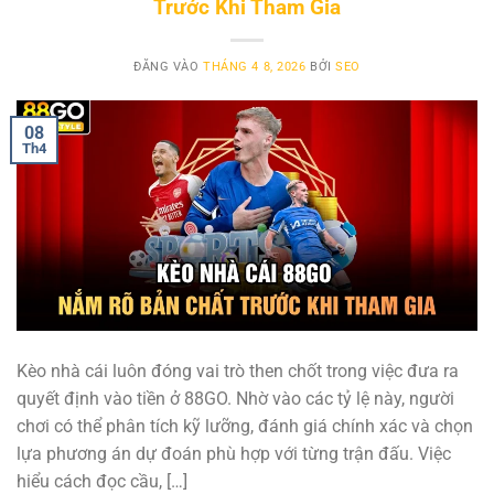
Trước Khi Tham Gia
ĐĂNG VÀO
THÁNG 4 8, 2026
BỞI
SEO
08
Th4
Kèo nhà cái luôn đóng vai trò then chốt trong việc đưa ra
quyết định vào tiền ở 88GO. Nhờ vào các tỷ lệ này, người
chơi có thể phân tích kỹ lưỡng, đánh giá chính xác và chọn
lựa phương án dự đoán phù hợp với từng trận đấu. Việc
hiểu cách đọc cầu, […]