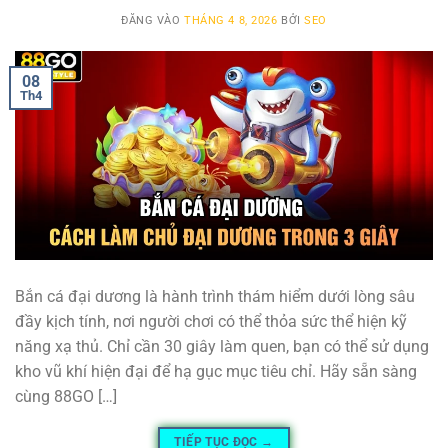
ĐĂNG VÀO
THÁNG 4 8, 2026
BỞI
SEO
08
Th4
Bắn cá đại dương là hành trình thám hiểm dưới lòng sâu
đầy kịch tính, nơi người chơi có thể thỏa sức thể hiện kỹ
năng xạ thủ. Chỉ cần 30 giây làm quen, bạn có thể sử dụng
kho vũ khí hiện đại để hạ gục mục tiêu chỉ. Hãy sẵn sàng
cùng 88GO […]
TIẾP TỤC ĐỌC
→