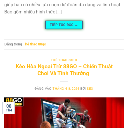
giúp bạn có nhiều lựa chọn dự đoán đa dạng và linh hoạt.
Bao gồm nhiều hình thức […]
TIẾP TỤC ĐỌC
→
Đăng trong
Thể thao 88go
THỂ THAO 88GO
Kèo Hòa Ngoại Trừ 88GO – Chiến Thuật
Chơi Và Tính Thưởng
ĐĂNG VÀO
THÁNG 4 8, 2026
BỞI
SEO
08
Th4